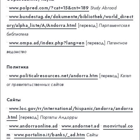
•
www.polpred.com/?cat=15&cnt=189
Study Abroad
•
www.bundestag.de/dokumente/bibliothek/world_direct
ory/alpha_liste/A/Andorra.html
[перевод]
Парламентская
библиотека
•
www.ompa.ad/index.php?lang=en
[перевод]
Патентное
ведомство
Политика
•
www.politicalresources.net/andorra.htm
[перевод]
Катал
ог правительственных сайтов
Сайты
•
www.loc.gov/rr/international/hispanic/andorra/andorra
.html
[перевод]
Порталы Андорры
•
www.andorraonline.ad
•
www.andornet.ad
•
monvirtual.co
m
•
www.portalino.it/banks/_ad.htm
Сайты