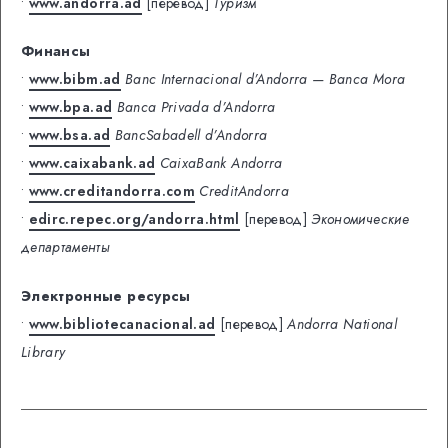
•
www.andorra.ad
[перевод]
Туризм
Финансы
•
www.bibm.ad
Banc Internacional d’Andorra — Banca Mora
•
www.bpa.ad
Banca Privada d’Andorra
•
www.bsa.ad
BancSabadell d’Andorra
•
www.caixabank.ad
CaixaBank Andorra
•
www.creditandorra.com
СreditАndorra
•
edirc.repec.org/andorra.html
[перевод]
Экономические
департаменты
Электронные ресурсы
•
www.bibliotecanacional.ad
[перевод]
Andorra National
Library