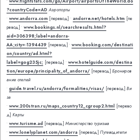
•
www.flightstats.com/go/Airport/airportsOfTheWorld.do
?countryCode=AD
Аэропорты
•
www.andorra.com
[перевод]
•
andorre.net/hotels.htm
[пе
ревод]
•
www.bookings.nl/searchresults.html?
aid=306398;label=andorra-
AA;city=-1394439
[перевод]
•
www.booking.com/destinati
on/country/ad.html?
label=gog235jc;
[перевод]
•
www.hotelguide.com/destina
tion/europe/principality_of_andorra/
[перевод]
Брониров
ание отелей
•
guide.travel.ru/andorra/formalities/visas/
[перевод]
Ви
за
•
www.200stran.ru/maps_country12_cgroup2.html
[перево
д]
Карты
•
www.turisme.ad
[перевод]
Министерство туризма
•
www.lonelyplanet.com/andorra
[перевод]
Путеводители