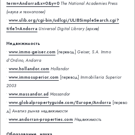
term=Andorra&x=0&y=0
The National Academies Press
(наука и технологии)
•
www.ulib.org/cgi-bin/udlcgi/ULIBSimpleSearch.cgi?
title1=Andorra
Universal Digital Library (архив)
Недвижимость
•
www.immo-geiser.com
[перевод]
Geiser, S.A. Immo
d’Ordino, Andorra
•
www.hollandor.com
Hollandor
•
www.immosuperior.com
[перевод]
Immobiliаria Superior
2003
•
www.massandor.ad
Massandor
•
www.globalpropertyguide.com/Europe/Andorra
[перево
д]
Анализ рынка недвижимости
•
www.andorran-properties.com
Недвижимость
Образование, наука