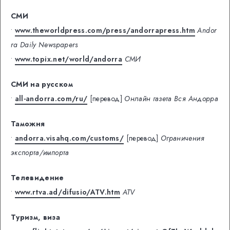
СМИ
•
www.theworldpress.com/press/andorrapress.htm
Andor
ra Daily Newspapers
•
www.topix.net/world/andorra
СМИ
СМИ на русском
•
all-andorra.com/ru/
[перевод]
Онлайн газета Вся Андорра
Таможня
•
andorra.visahq.com/customs/
[перевод]
Ограничения
экспорта/импорта
Телевидение
•
www.rtva.ad/difusio/ATV.htm
ATV
Туризм, виза