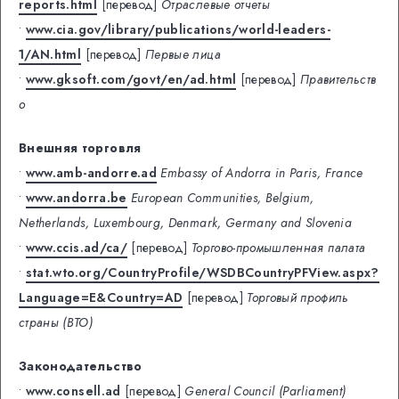
reports.html
[перевод]
Отраслевые отчеты
•
www.cia.gov/library/publications/world-leaders-
1/AN.html
[перевод]
Первые лица
•
www.gksoft.com/govt/en/ad.html
[перевод]
Правительств
о
Внешняя торговля
•
www.amb-andorre.ad
Embassy of Andorra in Paris, France
•
www.andorra.be
European Communities, Belgium,
Netherlands, Luxembourg, Denmark, Germany and Slovenia
•
www.ccis.ad/ca/
[перевод]
Торгово-промышленная палата
•
stat.wto.org/CountryProfile/WSDBCountryPFView.aspx?
Language=E&Country=AD
[перевод]
Торговый профиль
страны (ВТО)
Законодательство
•
www.consell.ad
[перевод]
General Council (Parliament)