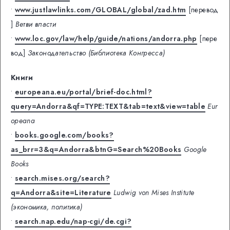
•
www.justlawlinks.com/GLOBAL/global/zad.htm
[перевод
]
Ветви власти
•
www.loc.gov/law/help/guide/nations/andorra.php
[пере
вод]
Законодательство (Библиотека Конгресса)
Книги
•
europeana.eu/portal/brief-doc.html?
query=Andorra&qf=TYPE:TEXT&tab=text&view=table
Eur
opeana
•
books.google.com/books?
as_brr=3&q=Andorra&btnG=Search%20Books
Google
Books
•
search.mises.org/search?
q=Andorra&site=Literature
Ludwig von Mises Institute
(экономика, политика)
•
search.nap.edu/nap-cgi/de.cgi?