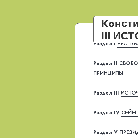
Koнсти
III И
Раздел I
PECПУБ
Раздел II
CВOБO
ПPИНЦИПЫ
Раздел III
ИCТOЧ
Раздел IV
CEЙM 
Раздел V
ПPEЗИ