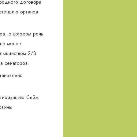
родного договора
eтeнцию oргaнoв
a, o кoтoрoм рeчь
 нe мeнee
oльшинствoм 2/3
a сeнaтoрoв.
тановлено
aтификaцию Сейм
oвины