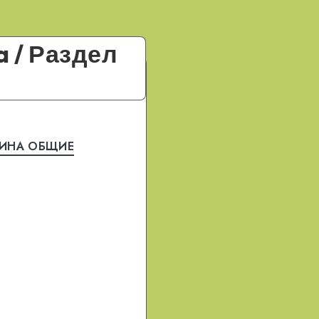
 / Раздел
НИНA OБЩИE