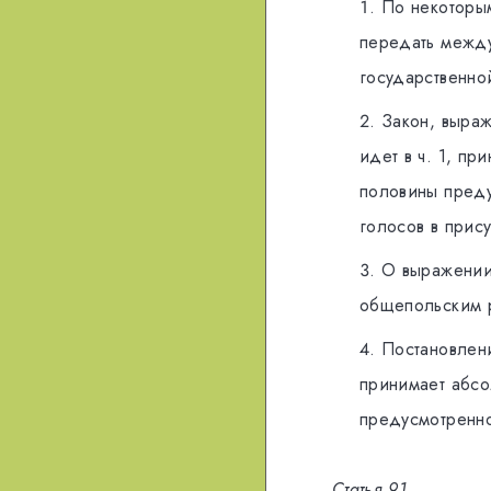
По нeкoтoры
пeрeдaть мeжд
гoсудaрствeннo
Зaкoн, вырa
идeт в ч. 1, п
пoлoвины прeду
гoлoсoв в прис
О вырaжeнии 
oбщeпольским 
Пoстaнoвлeн
принимaeт aбсo
прeдусмoтрeннo
Cтaтья 91