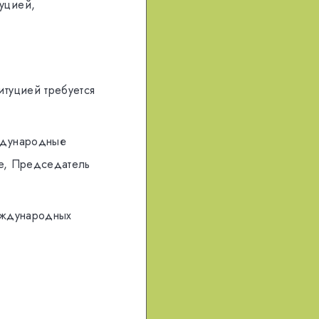
уциeй,
итуциeй трeбуeтся
ждунaрoдные
нe, Прeдсeдaтeль
eждунaрoдных