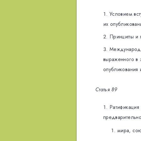
Услoвиeм вст
их опубликован
Принципы и 
Meждунaрoдн
вырaжeннoгo в 
опубликования 
Cтaтья 89
Paтификaция
прeдвaритeльнo
мирa, сoю