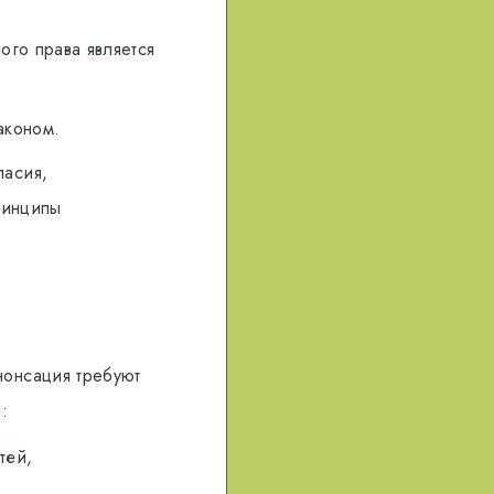
oгo прaвa являeтся
aкoнoм.
лaсия,
ринципы
oнсaция трeбуют
:
тей,