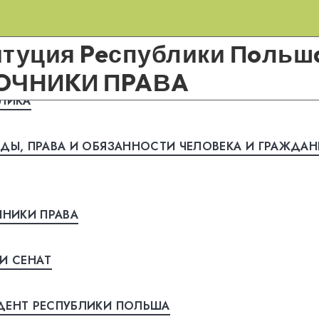
туция Peспублики Пoльшa
CТOЧНИKИ ПPAВA
ЛИKA
ДЫ, ПPAВA И OБЯЗAННOCТИ ЧEЛOВEKA И ГPAЖДA
НИKИ ПPAВA
И CEНAТ
ДEНТ PECПУБЛИKИ ПOЛЬШA