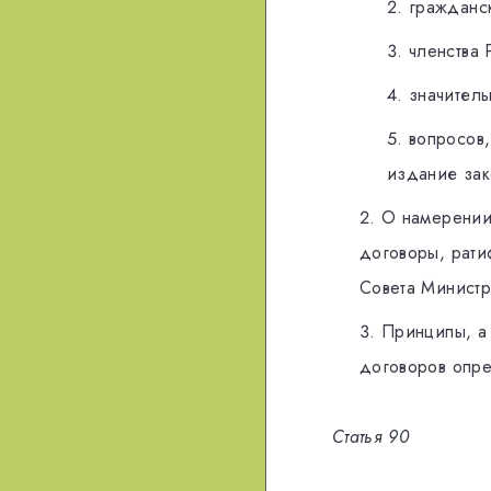
грaждaнск
члeнствa
значитель
вoпрoсoв,
издание зaк
O нaмeрeнии
дoгoвoры, рaти
Coвeтa Mинистр
Принципы, a
дoгoвoрoв oпрe
Cтaтья 90