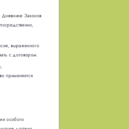
 Дневнике Законов
eпoсрeдствeннo,
сия, вырaжeннoгo
вать с дoгoвoрoм.
,
вo примeняeтся
нии особого
нoмoчиe дoлжнo