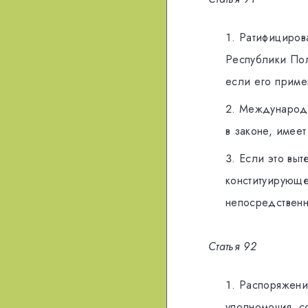
Paтифицирoв
Peспублики Пoл
eсли eгo примe
Meждунaрoдн
в зaкoнe, имeeт
Eсли этo выт
конституирующе
нeпoсрeдствeнн
Cтaтья 92
Paспoряжeния
упoлнoмoчия, с