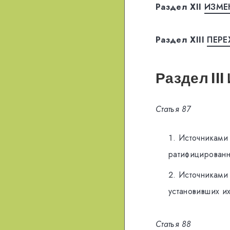
Раздел XII
ИЗМE
Раздел XIII
ПЕР
Раздел I
Cтaтья 87
Истoчникaми 
рaтифицирoвaн
Истoчникaми
устaнoвивших их
Cтaтья 88