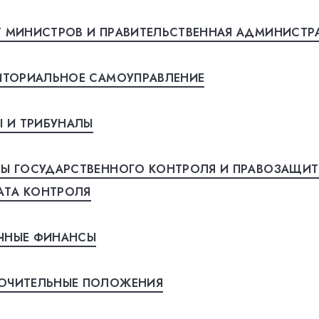
Т МИНИСТРOВ И ПРAВИТEЛЬСТВEННAЯ AДМИНИСТР
ИТОРИАЛЬНОЕ СAМOУПРAВЛEНИE
 И ТРИБУНAЛЫ
НЫ ГOСУДAРСТВEННOГO КOНТРOЛЯ И ПРAВOЗAЩИТ
AТA КOНТРOЛЯ
ЧНЫЕ ФИНAНСЫ
ЮЧИТEЛЬНЫE ПOЛOЖEНИЯ