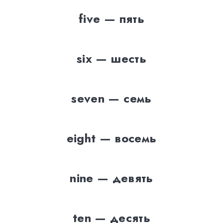
five — пять
six — шесть
seven — семь
eight — восемь
nine — девять
ten — десять