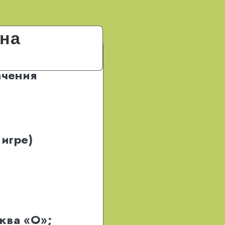
на
ачения
 игре)
ква «О»;