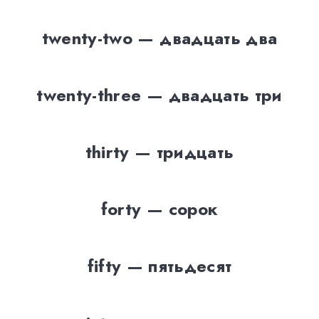
twenty-two — двадцать два
twenty-three — двадцать три
thirty — тридцать
forty — сорок
fifty — пятьдесят