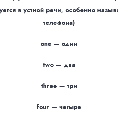
уется в устной речи, особенно назыв
телефона)
one — один
two — два
three — три
four — четыре