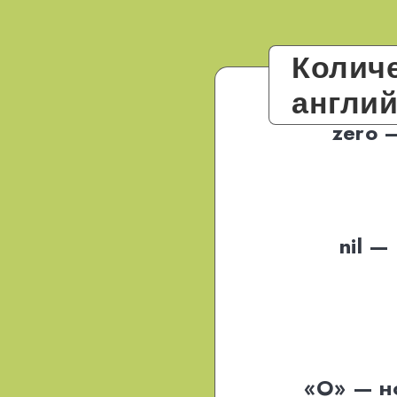
Колич
англи
zero 
nil —
«O» — н