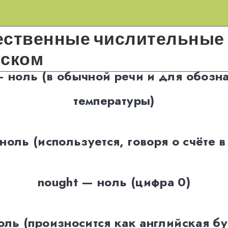
ественные числительные 
йском
— ноль (в обычной речи и для обозн
температуры)
 ноль (используется, говоря о счёте в
nought — ноль (цифра 0)
оль (произносится как английская бу