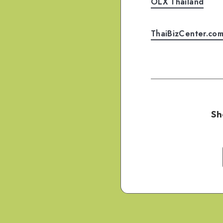
OLX Thailand
ThaiBizCenter.co
Sh