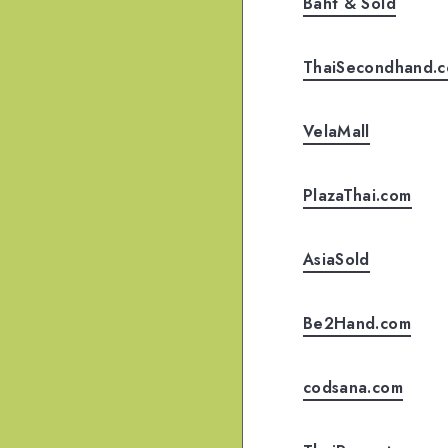
Baht & Sold
ThaiSecondhand.
VelaMall
PlazaThai.com
AsiaSold
Be2Hand.com
codsana.com