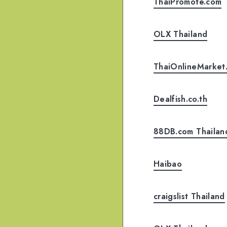
ThaiPromote.com
OLX Thailand
ThaiOnlineMarket
Dealfish.co.th
88DB.com Thailan
Haibao
craigslist Thailand