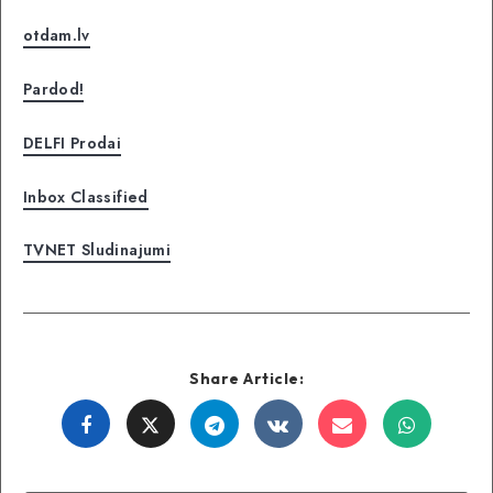
otdam.lv
Pardod!
DELFI Prodai
Inbox Classified
TVNET Sludinajumi
Share Article:
Share
Share
Share
Share
Share
Share
on
on
on
on
on
on