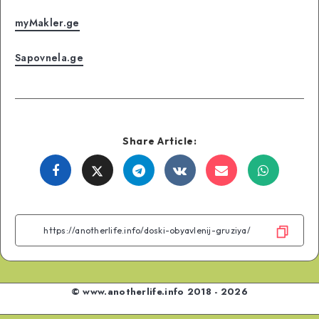
myMakler.ge
Sapovnela.ge
Share Article:
Share
Share
Share
Share
Share
Share
on
on
on
on
on
on
Facebook
Twitter
Telegram
VK
Email
WhatsA
© www.anotherlife.info 2018 - 2026