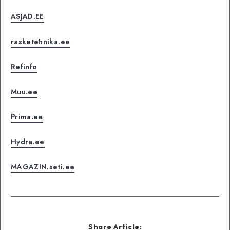
ASJAD.EE
rasketehnika.ee
Refinfo
Muu.ee
Prima.ee
Hydra.ee
MAGAZIN.seti.ee
Share Article: