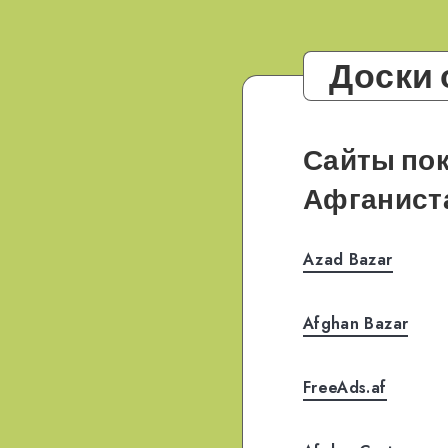
Доски
Сайты пок
Афганист
Azad Bazar
Afghan Bazar
FreeAds.af