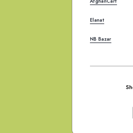
AfghanCart
Elanat
NB Bazar
Sh