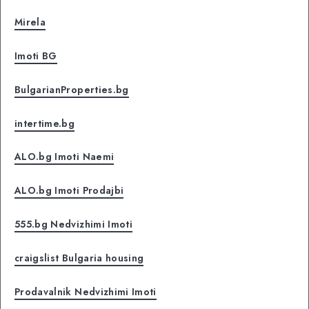
Mirela
Imoti BG
BulgarianProperties.bg
intertime.bg
ALO.bg Imoti Naemi
ALO.bg Imoti Prodajbi
555.bg Nedvizhimi Imoti
craigslist Bulgaria housing
Prodavalnik Nedvizhimi Imoti