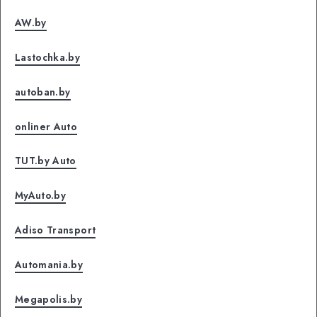
AW.by
Lastochka.by
autoban.by
onliner Auto
TUT.by Auto
MyAuto.by
Adiso Transport
Automania.by
Megapolis.by